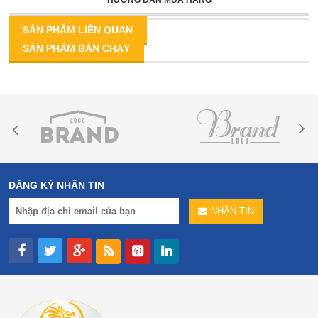
HƯỚNG DẪN MUA HÀNG
SẢN PHẨM LIÊN QUAN
SẢN PHẨM BÁN CHẠY
ĐĂNG KÝ NHẬN TIN
NHẬN TIN