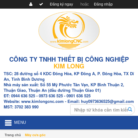
hoặc
Đăng ký ngay
Đăng nhập
CÔNG TY TNHH THIẾT BỊ CÔNG NGHIỆP
KIM LONG
TSC:
28 đường số 4 KDC Đông Hòa, KP Đông A, P. Đông Hòa, TX Dĩ
An, Tỉnh Bình Dương
Nhà máy sản xuất:
Số 55 Mỹ Phước Tân Vạn, KP Bình Thuận 2,
Thuận Giao, Thuận An (đầu đường Thuận Giao 01)
ĐT:
0944 636 525
- 0973 636 525
- 0901 636 525
Website:
www.kimlongcnc.com
- Email: huy0973636525@gmail.com
Search
MST:
3702 383 990
MENU
Trang chủ
Máy cưa góc