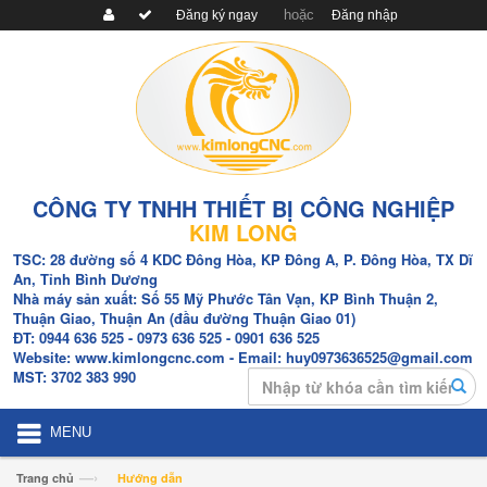
hoặc
Đăng ký ngay
Đăng nhập
CÔNG TY TNHH THIẾT BỊ CÔNG NGHIỆP
KIM LONG
TSC:
28 đường số 4 KDC Đông Hòa, KP Đông A, P. Đông Hòa, TX Dĩ
An, Tỉnh Bình Dương
Nhà máy sản xuất:
Số 55 Mỹ Phước Tân Vạn, KP Bình Thuận 2,
Thuận Giao, Thuận An (đầu đường Thuận Giao 01)
ĐT:
0944 636 525
- 0973 636 525
- 0901 636 525
Website:
www.kimlongcnc.com
- Email: huy0973636525@gmail.com
Search
MST:
3702 383 990
MENU
—›
Trang chủ
Hướng dẫn