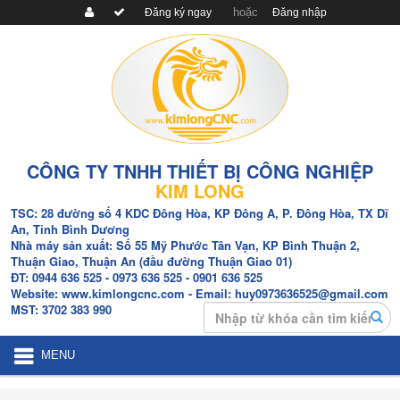
hoặc
Đăng ký ngay
Đăng nhập
CÔNG TY TNHH THIẾT BỊ CÔNG NGHIỆP
KIM LONG
TSC:
28 đường số 4 KDC Đông Hòa, KP Đông A, P. Đông Hòa, TX Dĩ
An, Tỉnh Bình Dương
Nhà máy sản xuất:
Số 55 Mỹ Phước Tân Vạn, KP Bình Thuận 2,
Thuận Giao, Thuận An (đầu đường Thuận Giao 01)
ĐT:
0944 636 525
- 0973 636 525
- 0901 636 525
Website:
www.kimlongcnc.com
- Email: huy0973636525@gmail.com
Search
MST:
3702 383 990
MENU